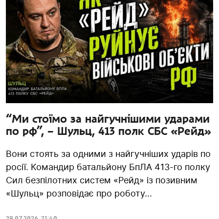
“Ми стоїмо за найгучнішими ударами
по рф”, – Шульц, 413 полк СБС «Рейд»
Вони стоять за одними з найгучніших ударів по
росії. Командир батальйону БпЛА 413-го полку
Сил безпілотних систем «Рейд» із позивним
«Шульц» розповідає про роботу...
28.07.2026
,
21:40