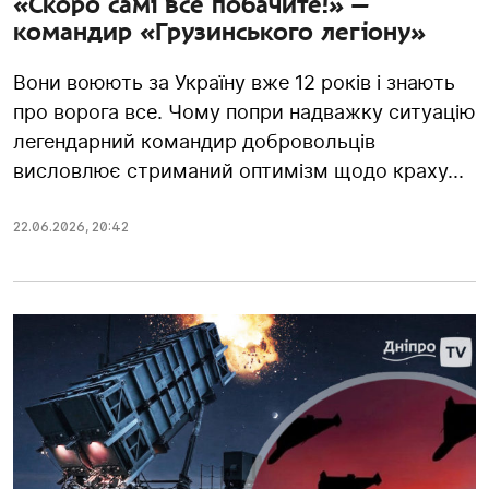
«Скоро самі все побачите!» —
командир «Грузинського легіону»
Вони воюють за Україну вже 12 років і знають
про ворога все. Чому попри надважку ситуацію
легендарний командир добровольців
висловлює стриманий оптимізм щодо краху...
22.06.2026
,
20:42