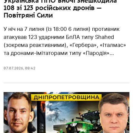
Українська ППО вночі знешкодила
108 зі 123 російських дронів —
Повітряні Сили
У ніч на 7 липня (із 18:00 6 липня) противник
атакував 123 ударними БпЛА типу Shahed
(зокрема реактивними), «Гербера», «Італмас»
та дронами-імітаторами типу «Пародія»...
07.07.2026
,
08:42