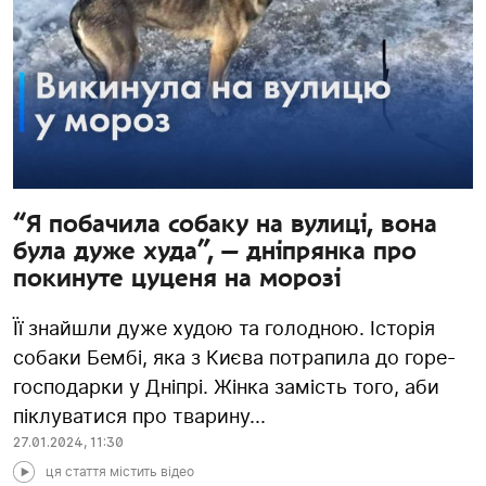
“Я побачила собаку на вулиці, вона
була дуже худа”, — дніпрянка про
покинуте цуценя на морозі
Її знайшли дуже худою та голодною. Історія
собаки Бембі, яка з Києва потрапила до горе-
господарки у Дніпрі. Жінка замість того, аби
піклуватися про тварину...
27.01.2024
,
11:30
ця стаття містить відео