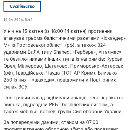
Суспільство
15.04.2026, 8:42
У ніч на 15 квітня (із 18:00 14 квітня) противник
атакував трьома балістичними ракетами «Іскандер-
М» із Ростовської області (рф), а також 324
ударними БпЛА типу Shahed, «Гербера», «Італмас»
та безпілотниками інших типів із напрямків: Курськ,
Орел, Міллерово, Шаталово, Приморсько-Ахтарськ
(рф), Гвардійське, Чауда (ТОТ АР Крим). Близько
250 із них – «шахеди», повідомили у Повітряних
силах ЗСУ.
Повітряний напад відбивали авіація, зенітні ракетні
війська, підрозділи РЕБ і безпілотних систем, а
також мобільні вогневі групи Сил оборони України.
За попередніми даними, станом на 07:00
протиповітряною обороною збито або подавлено