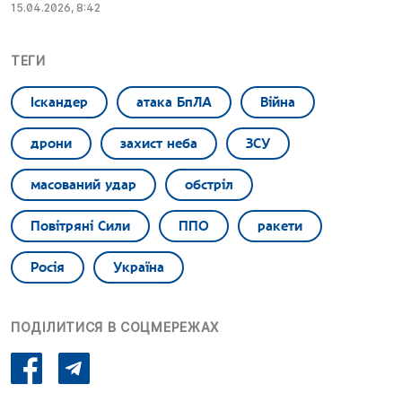
15.04.2026, 8:42
ТЕГИ
Іскандер
атака БпЛА
Війна
дрони
захист неба
ЗСУ
масований удар
обстріл
Повітряні Сили
ППО
ракети
Росія
Україна
ПОДІЛИТИСЯ В СОЦМЕРЕЖАХ