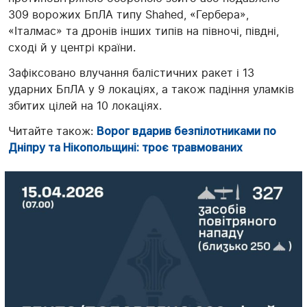
309 ворожих БпЛА типу Shahed, «Гербера»,
«Італмас» та дронів інших типів на півночі, півдні,
сході й у центрі країни.
Зафіксовано влучання балістичних ракет і 13
ударних БпЛА у 9 локаціях, а також падіння уламків
збитих цілей на 10 локаціях.
Читайте також:
Ворог вдарив безпілотниками по
Дніпру та Нікопольщині: троє травмованих