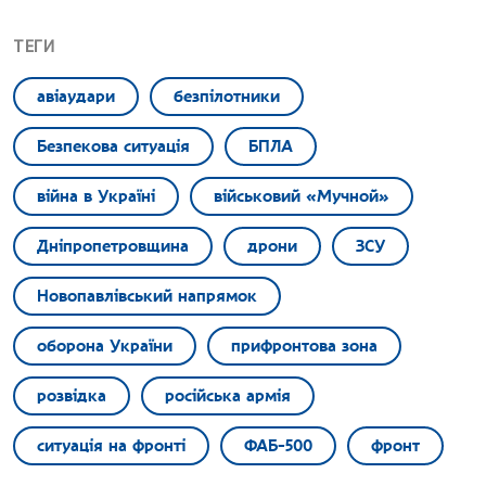
ТЕГИ
авіаудари
безпілотники
Безпекова ситуація
БПЛА
війна в Україні
військовий «Мучной»
Дніпропетровщина
дрони
ЗСУ
Новопавлівський напрямок
оборона України
прифронтова зона
розвідка
російська армія
ситуація на фронті
ФАБ-500
фронт