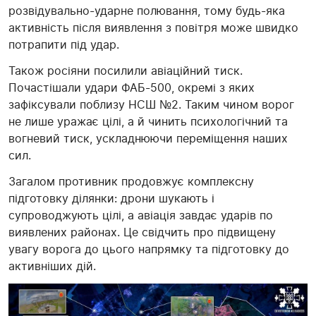
розвідувально-ударне полювання, тому будь-яка
активність після виявлення з повітря може швидко
потрапити під удар.
Також росіяни посилили авіаційний тиск.
Почастішали удари ФАБ-500, окремі з яких
зафіксували поблизу НСШ №2. Таким чином ворог
не лише уражає цілі, а й чинить психологічний та
вогневий тиск, ускладнюючи переміщення наших
сил.
Загалом противник продовжує комплексну
підготовку ділянки: дрони шукають і
супроводжують цілі, а авіація завдає ударів по
виявлених районах. Це свідчить про підвищену
увагу ворога до цього напрямку та підготовку до
активніших дій.