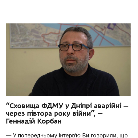
“Сховища ФДМУ у Дніпрі аварійні —
через півтора року війни”, —
Геннадій Корбан
— У попередньому інтерв’ю Ви говорили, що