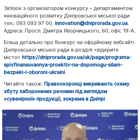
Зв’язок з організатором конкурсу – департаментом
інноваційного розвитку Дніпровської міської ради
тел.: 093 093 97 00,
innovation@dniprorada.gov.ua
.
Адреса: Просп. Дмитра Яворницького, 60, офіс 19-А.
Більш детально про Конкурс на офіційному вебсайті
Дніпровської міської ради в розділі «відкрите
місто»
https://dniprorada.gov.ua/uk/
page/programa-
spivfinansuvannya-proektiv-na-
dopomogu-silam-
bezpeki-i-
oboroni-ukraini
Читайте також:
Правоохоронці викривають схему
збуту заборонених речовин під виглядом
«сувенірної» продукції, зокрема в Дніпрі