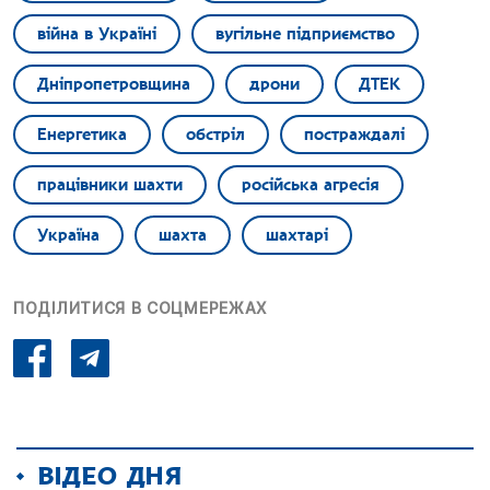
війна в Україні
вугільне підприємство
Дніпропетровщина
дрони
ДТЕК
Енергетика
обстріл
постраждалі
працівники шахти
російська агресія
Україна
шахта
шахтарі
ПОДІЛИТИСЯ В СОЦМЕРЕЖАХ
ВІДЕО ДНЯ