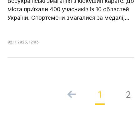
Всеукраїнські змагання з кіокушин карате. До
міста приїхали 400 учасників із 10 областей
України. Спортсмени змагалися за медалі,...
02.11.2025
,
12:03
1
2