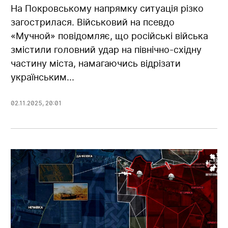
На Покровському напрямку ситуація різко
загострилася. Військовий на псевдо
«Мучной» повідомляє, що російські війська
змістили головний удар на північно-східну
частину міста, намагаючись відрізати
українським...
02.11.2025
,
20:01