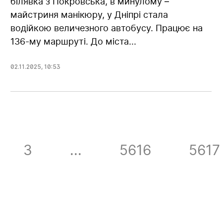
білявка з Покровська, в минулому –
майстриня манікюру, у Дніпрі стала
водійкою величезного автобусу. Працює на
136-му маршруті. До міста...
02.11.2025
,
10:53
3
...
5616
5617