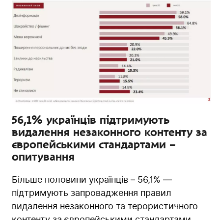
56,1% українців підтримують
видалення незаконного контенту за
європейськими стандартами –
опитування
Більше половини українців – 56,1% —
підтримують запровадження правил
видалення незаконного та терористичного
контенту за європейськими стандартами.