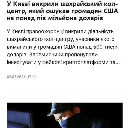
У Києві викрили шахрайський кол-
центр, який ошукав громадян США
на понад пів мільйона доларів
У Києві правоохоронці викрили діяльність
шахрайського кол-центру, учасники якого
виманили у громадян США понад 500 тисяч
доларів. Зловмисники пропонували
інвестувати у фейкові криптоплатформи та...
02.07.2026
,
17:21