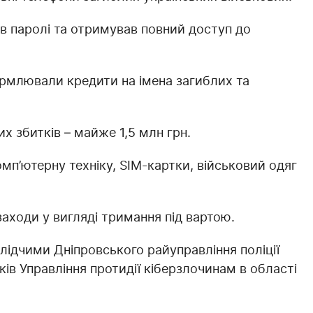
ав паролі та отримував повний доступ до
ормлювали кредити на імена загиблих та
х збитків – майже 1,5 млн грн.
омп’ютерну техніку, SIM-картки, військовий одяг
заходи у вигляді тримання під вартою.
слідчими Дніпровського райуправління поліції
ків Управління протидії кіберзлочинам в області