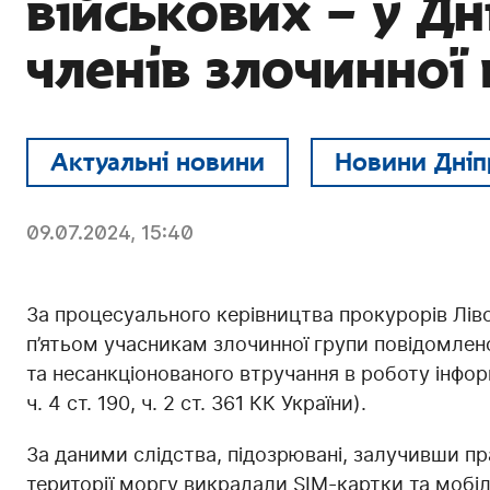
військових – у Дн
членів злочинної 
Актуальні новини
Новини Дніп
09.07.2024, 15:40
За процесуального керівництва прокурорів Лів
п’ятьом учасникам злочинної групи повідомлен
та несанкціонованого втручання в роботу інфор
ч. 4 ст. 190, ч. 2 ст. 361 КК України).
За даними слідства, підозрювані, залучивши п
території моргу викрадали SIM-картки та мобіл