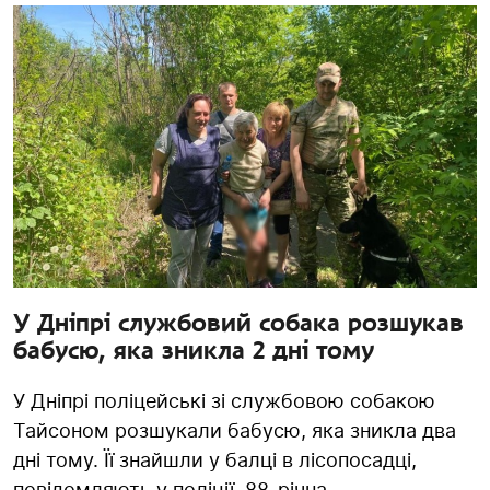
У Дніпрі службовий собака розшукав
бабусю, яка зникла 2 дні тому
У Дніпрі поліцейські зі службовою собакою
Тайсоном розшукали бабусю, яка зникла два
дні тому. Її знайшли у балці в лісопосадці,
повідомляють у поліції. 88-річна...