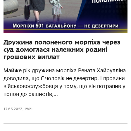
Дружина полоненого морпіха через
суд домоглася належних родині
грошових виплат
Майже рік дружина морпіха Рената Хайрулліна
доводила, що її чоловік не дезертир. І провини
військовослужбовця у тому, що він потрапив у
полон до рашистів,...
17.05.2023
,
19:21