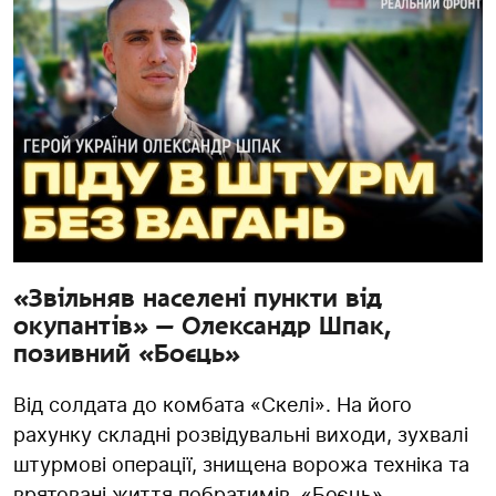
«Звільняв населені пункти від
окупантів» — Олександр Шпак,
позивний «Боєць»
Від солдата до комбата «Скелі». На його
рахунку складні розвідувальні виходи, зухвалі
штурмові операції, знищена ворожа техніка та
врятовані життя побратимів. «Боєць»