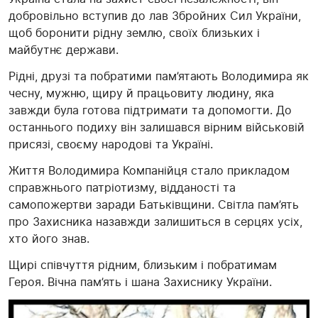
добровільно вступив до лав Збройних Сил України,
щоб боронити рідну землю, своїх близьких і
майбутнє держави.
Рідні, друзі та побратими пам’ятають Володимира як
чесну, мужню, щиру й працьовиту людину, яка
завжди була готова підтримати та допомогти. До
останнього подиху він залишався вірним військовій
присязі, своєму народові та Україні.
Життя Володимира Компанійця стало прикладом
справжнього патріотизму, відданості та
самопожертви заради Батьківщини. Світла пам’ять
про Захисника назавжди залишиться в серцях усіх,
хто його знав.
Щирі співчуття рідним, близьким і побратимам
Героя. Вічна пам’ять і шана Захиснику України.