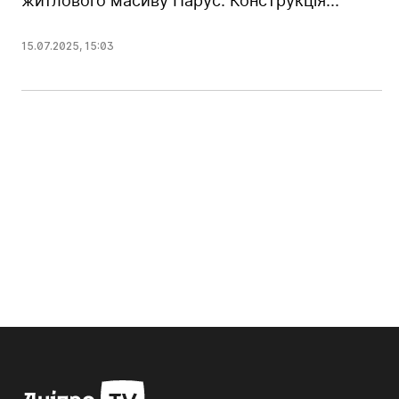
житлового масиву Парус. Конструкція...
15.07.2025
,
15:03