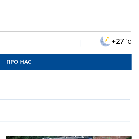
+27
˚C
ПРО НАС