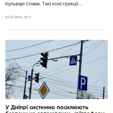
бульварі Слави. Такі конструкції...
03.07.2026
,
18:11
У Дніпрі системно посилюють