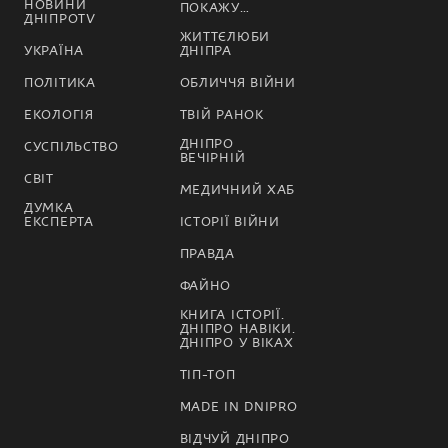
НОВИНИ
ПОКАЖУ…
ДНІПРОTV
ЖИТТЄЛЮБИ
УКРАЇНА
ДНІПРА
ПОЛІТИКА
ОБЛИЧЧЯ ВІЙНИ
ЕКОЛОГІЯ
ТВІЙ РАНОК
ДНІПРО
СУСПІЛЬСТВО
ВЕЧІРНІЙ
СВІТ
МЕДИЧНИЙ ХАБ
ДУМКА
ЕКСПЕРТА
ІСТОРІЇ ВІЙНИ
ПРАВДА
ФАЙНО
КНИГА ІСТОРІЇ.
ДНІПРО НАВІКИ.
ДНІПРО У ВІКАХ
ТІП-ТОП
MADE IN DNIPRO
ВІДЧУЙ ДНІПРО