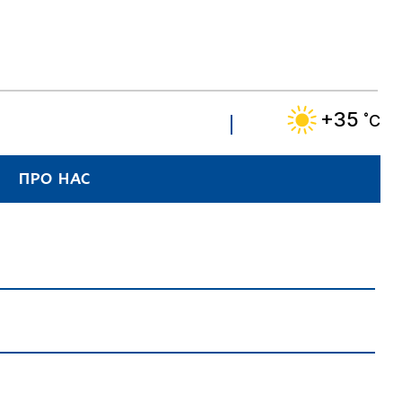
+35
˚C
ПРО НАС