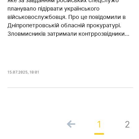
яке за завданням російських спецслужб
планувало підірвати українського
військовослужбовця. Про це повідомили в
Дніпропетровській обласній прокуратурі.
Зловмисників затримали контррозвідники...
15.07.2025
,
18:01
1
2