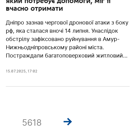
який потребує допомоги, міг її
вчасно отримати
Дніпро зазнав чергової дронової атаки з боку
рф, яка сталася вночі 14 липня. Унаслідок
обстрілу зафіксовано руйнування в Амур-
Нижньодніпровському районі міста.
Постраждали багатоповерховий житловий...
15.07.2025
,
17:02
5618