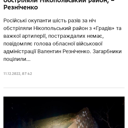
обстріляли Нікопольський район, –
Резніченко
Російські окупанти шість разів за ніч
обстріляли Нікопольський район з «Градів» та
важкої артилерії, постраждалих немає,
повідомляє голова обласної військової
адміністрації Валентин Резніченко. Загарбники
поцілили...
11.12.2022
,
07:42