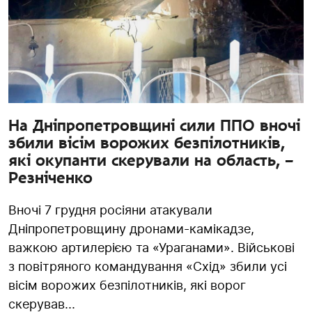
На Дніпропетровщині сили ППО вночі
збили вісім ворожих безпілотників,
які окупанти скерували на область, –
Резніченко
Вночі 7 грудня росіяни атакували
Дніпропетровщину дронами-камікадзе,
важкою артилерією та «Ураганами». Військові
з повітряного командування «Схід» збили усі
вісім ворожих безпілотників, які ворог
скерував...