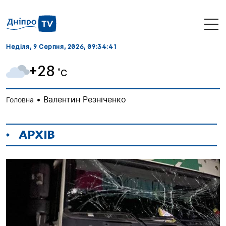
Неділя, 9 Серпня, 2026
, 09:34:43
+28
˚C
•
Валентин Резніченко
Головна
АРХІВ