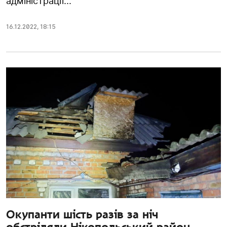
адміністрації...
16.12.2022
,
18:15
Окупанти шість разів за ніч