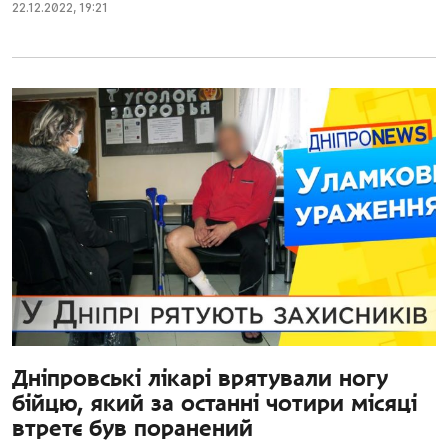
22.12.2022
,
19:21
Дніпровські лікарі врятували ногу
бійцю, який за останні чотири місяці
втретє був поранений