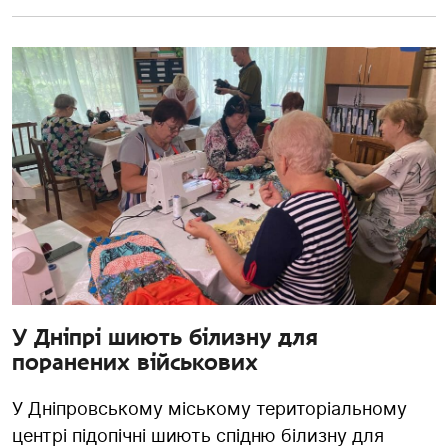
У Дніпрі шиють білизну для
поранених військових
У Дніпровському міському територіальному
центрі підопічні шиють спідню білизну для