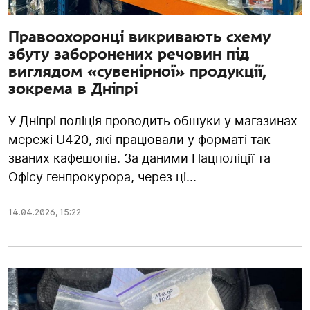
Правоохоронці викривають схему
збуту заборонених речовин під
виглядом «сувенірної» продукції,
зокрема в Дніпрі
У Дніпрі поліція проводить обшуки у магазинах
мережі U420, які працювали у форматі так
званих кафешопів. За даними Нацполіції та
Офісу генпрокурора, через ці...
14.04.2026
,
15:22