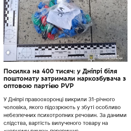
Посилка на 400 тисяч: у Дніпрі біля
поштомату затримали наркозбувача з
оптовою партією PVP
У Дніпрі правоохоронці викрили 31-річного
чоловіка, якого підозрюють у збуті особливо
небезпечних психотропних речовин. За даними
слідства, вартість вилученого товару на
«чорному ринку» перевищує...