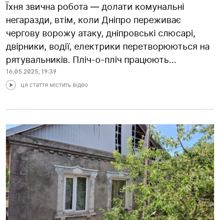
Їхня звична робота — долати комунальні
негаразди, втім, коли Дніпро переживає
чергову ворожу атаку, дніпровські слюсарі,
двірники, водії, електрики перетворюються на
рятувальників. Пліч-о-пліч працюють...
16.05.2025
,
19:39
ця стаття містить відео