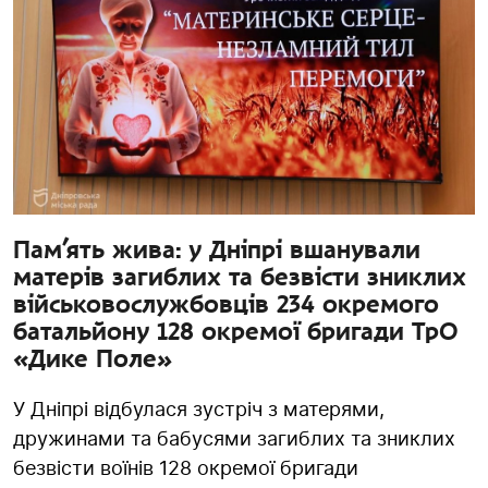
Пам’ять жива: у Дніпрі вшанували
матерів загиблих та безвісти зниклих
військовослужбовців 234 окремого
батальйону 128 окремої бригади ТрО
«Дике Поле»
У Дніпрі відбулася зустріч з матерями,
дружинами та бабусями загиблих та зниклих
безвісти воїнів 128 окремої бригади