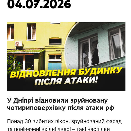
04.07.2026
У Дніпрі відновили зруйновану
чотириповерхівку після атаки рф
Понад 30 вибитих вікон, зруйнований фасад
та понівечені вхідні двері – такі наслідки