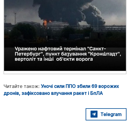
Читайте також:
Уночі сили ППО збили 69 ворожих
дронів, зафіксовано влучання ракет і БпЛА
Telegram