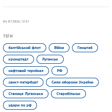
04.07.2026, 12:31
ТЕГИ
балтійський флот
Війна
Генштаб
кронштадт
Луганськ
нафтовий термінал
РФ
санкт-пєтєрбурґ
Сили оборони України
Станиця Луганська
Старобільськ
удари по рф