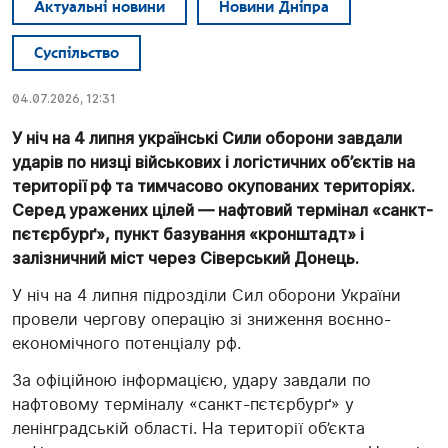
Актуальні новини
Новини Дніпра
Суспільство
04.07.2026, 12:31
У ніч на 4 липня українські Сили оборони завдали
ударів по низці військових і логістичних об’єктів на
території рф та тимчасово окупованих територіях.
Серед уражених цілей — нафтовий термінал «санкт-
пєтєрбурґ», пункт базування «кронштадт» і
залізничний міст через Сіверський Донець.
У ніч на 4 липня підрозділи Сил оборони України
провели чергову операцію зі зниження воєнно-
економічного потенціалу рф.
За офіційною інформацією, удару завдали по
нафтовому терміналу «санкт-пєтєрбурґ» у
ленінградській області. На території об’єкта