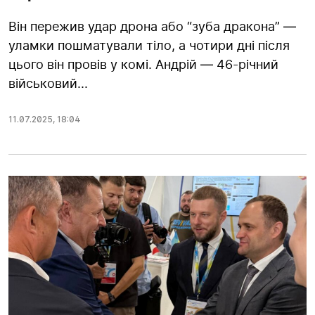
Він пережив удар дрона або “зуба дракона” —
уламки пошматували тіло, а чотири дні після
цього він провів у комі. Андрій — 46-річний
військовий...
11.07.2025
,
18:04