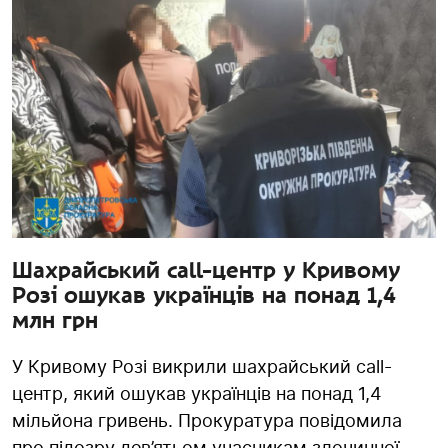
Шахрайський call-центр у Кривому
Розі ошукав українців на понад 1,4
млн грн
У Кривому Розі викрили шахрайський call-
центр, який ошукав українців на понад 1,4
мільйона гривень. Прокуратура повідомила
про підозру дев’ятьом учасникам злочинної