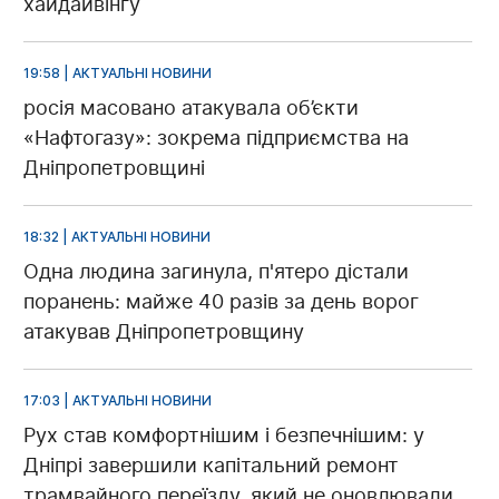
хайдайвінгу
19:58 | АКТУАЛЬНІ НОВИНИ
росія масовано атакувала об’єкти
«Нафтогазу»: зокрема підприємства на
Дніпропетровщині
18:32 | АКТУАЛЬНІ НОВИНИ
Одна людина загинула, п'ятеро дістали
поранень: майже 40 разів за день ворог
атакував Дніпропетровщину
17:03 | АКТУАЛЬНІ НОВИНИ
Рух став комфортнішим і безпечнішим: у
Дніпрі завершили капітальний ремонт
трамвайного переїзду, який не оновлювали