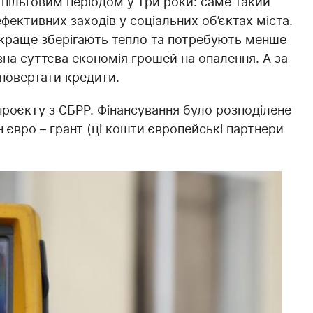
пільговим періодом у три роки: саме такий
ективних заходів у соціальних об’єктах міста.
і краще зберігають тепло та потребують менше
вна суттєва економія грошей на опалення. А за
повертати кредити.
 проєкту з ЄБРР. Фінансування було розподілене
н євро – грант (ці кошти європейські партнери