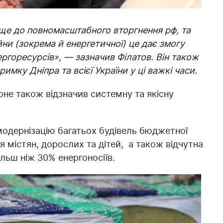
ще до повномасштабного вторгнення рф, та
ійни (зокрема й енергетичної) це дає змогу
горесурсів», — зазначив Філатов. Він також
имку Дніпра та всієї України у ці важкі часи.
оне також відзначив системну та якісну
омодернізацію багатьох будівель бюджетної
я містян, дорослих та дітей, а також відчутна
ільш ніж 30% енергоносіїв.