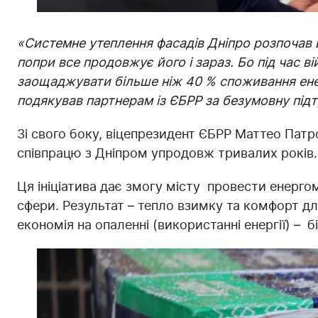
«Системне утеплення фасадів Дніпро розпочав 
попри все продовжує його і зараз. Бо під час в
заощаджувати більше ніж 40 % споживання енер
подякував партнерам із ЄБРР за безумовну підтр
Зі свого боку, віцепрезидент ЄБРР Маттео Патр
співпрацю з Дніпром упродовж тривалих років.
Ця ініціатива дає змогу місту провести енерг
сфери. Результат – тепло взимку та комфорт дл
економія на опаленні (використанні енергії) – б