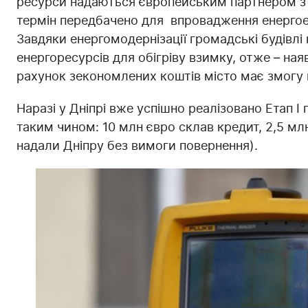
ресурси надаються європейським партнером з 
термін передбачено для впровадження енергоеф
Завдяки енергомодернізації громадські будівл
енергоресурсів для обігріву взимку, отже – ная
рахунок зекономлених коштів місто має змогу 
Наразі у Дніпрі вже успішно реалізовано Етап І
таким чином: 10 млн євро склав кредит, 2,5 мл
надали Дніпру без вимоги повернення).