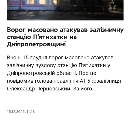
Ворог масовано атакував залізничну
станцію П’ятихатки на
Дніпропетровщині
Вночі, 15 грудня ворог масовано атакував
залізничну вузлову станцію П’ятихатки у
Дніпропетровській області. Про це
повідомив голова правління АТ Укрзалізниця
Олександр Перцовський. За його...
15.12.2025
,
11:18