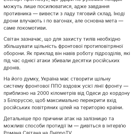
можуть лише посилюватися, адже завдання
противника — вивести з ладу тяговий склад. Іноді
дрони влучають і по вагонах, але основна мета —
саме локомотиви.
Світан зазначає, що для захисту тилів необхідно
збільшувати щільність фронтової протиповітряної
оборони. Як приклад він навів роботу підрозділів, які
під час однієї атаки збивали десятки російських
дронів.
На його думку, Україна має створити щільну
систему фронтової ППО вздовж усієї лінії фронту —
приблизно на 2000 кілометрів від Одеси до кордону
з Білоруссю, щоб максимально перекрити вхід
російських повітряних цілей на територію країни.
Детальніше про причини атак на залізницю та
можливі способи протидії їм — дивіться в інтерв’ю
Романа Світана на ДніпроTV.