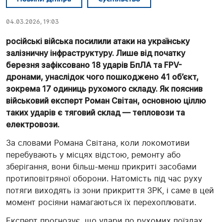
04.03.2026, 19:03
російські війська посилили атаки на українську
залізничну інфраструктуру. Лише від початку
березня зафіксовано 18 ударів БпЛА та FPV-
дронами, унаслідок чого пошкоджено 41 об’єкт,
зокрема 17 одиниць рухомого складу. Як пояснив
військовий експерт
Роман Світан
, основною ціллю
таких ударів є тяговий склад — тепловози та
електровози.
За словами Романа Світана, коли локомотиви
перебувають у місцях відстою, ремонту або
зберігання, вони більш-менш прикриті засобами
протиповітряної оборони. Натомість під час руху
потяги виходять із зони прикриття ЗРК, і саме в цей
момент росіяни намагаються їх перехоплювати.
Експерт прогнозує, що удари по рухомих поїздах