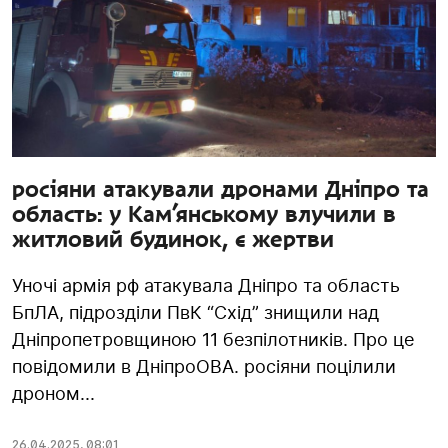
росіяни атакували дронами Дніпро та
область: у Кам’янському влучили в
житловий будинок, є жертви
Уночі армія рф атакувала Дніпро та область
БпЛА, підрозділи ПвК “Схід” знищили над
Дніпропетровщиною 11 безпілотників. Про це
повідомили в ДніпроОВА. росіяни поцілили
дроном...
26.04.2025
,
08:01