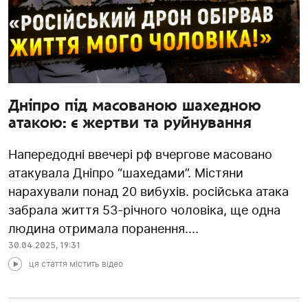
Дніпро під масованою шахедною
атакою: є жертви та руйнування
Напередодні ввечері рф вчергове масовано
атакувала Дніпро “шахедами”. Містяни
нарахували понад 20 вибухів. російська атака
забрала життя 53-річного чоловіка, ще одна
людина отримала поранення....
30.04.2025
,
19:31
ця стаття містить відео