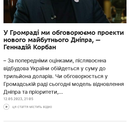
У Громраді ми обговорюємо проекти
нового майбутнього Дніпра, —
Геннадій Корбан
– За попередніми оцінками, післявоєнна
відбудова України обійдеться у суму до
трильйона доларів. Чи обговорюється у
Громадській раді сьогодні модель відновлення
Дніпра та пріоритети,...
12.05.2023
,
21:05
ця стаття містить відео