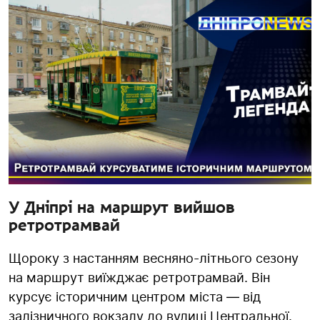
У Дніпрі на маршрут вийшов
ретротрамвай
Щороку з настанням весняно-літнього сезону
на маршрут виїжджає ретротрамвай. Він
курсує історичним центром міста — від
залізничного вокзалу до вулиці Центральної.