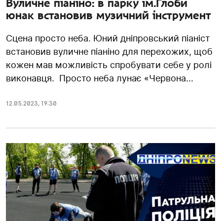
Вуличне піаніно: в парку ім.Глоби
юнак встановив музичний інструмент
Сцена просто неба. Юний дніпровський піаніст
встановив вуличне піаніно для перехожих, щоб
кожен мав можливість спробувати себе у ролі
виконавця. Просто неба лунає «Червона...
12.05.2023
,
19:30