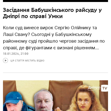
Засідання Бабушкінського райсуду у
Дніпрі по справі Умки
Коли суд винесе вирок Сергію Олійнику та
Лаші Свану? Сьогодні у Бабушкінському
районному суді пройшло чергове засідання по
справі, де фігурантами є визнані рішенням...
18.01.2024
,
21:00
ця стаття містить відео