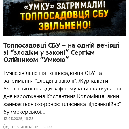
Топпосадовці СБУ – на одній вечірці
зі “злодієм у законі” Сергієм
Олійником “Умкою”
Гучне звільнення топпосадовця СБУ та
затримання “злодія в законі”. Журналісти
Української правди зафільмували святкування
дня народження Костянтина Коломійця, який
займається охороною власника підсанкційної
букмекерської...
13.05.2025
,
18:33
ця стаття містить відео