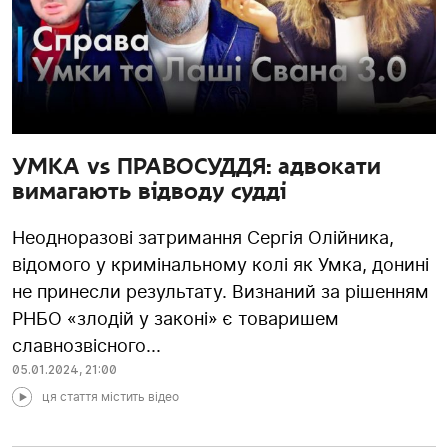
УМКА vs ПРАВОСУДДЯ: адвокати
вимагають відводу судді
Неодноразові затримання Сергія Олійника,
відомого у кримінальному колі як Умка, донині
не принесли результату. Визнаний за рішенням
РНБО «злодій у законі» є товаришем
славнозвісного...
05.01.2024
,
21:00
ця стаття містить відео