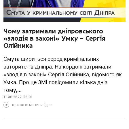
Чому затримали дніпровського
«злодія в законі» Умку – Сергія
Олійника
Смута шириться серед кримінальних
авторитетів Дніпра. На кордоні затримали
«злодія в законі» Сергія Олійника, відомого як
Умка. Про це ЗМІ повідомили кілька днів
тому,...
11.08.2022
,
20:01
ця стаття містить відео