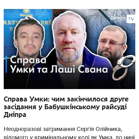
Справа Умки: чим закінчилося друге
засідання у Бабушкінському райсуді
Дніпра
Неодноразові затримання Сергія Олійника,
відомого у кримінальному колі як Умка, до нині