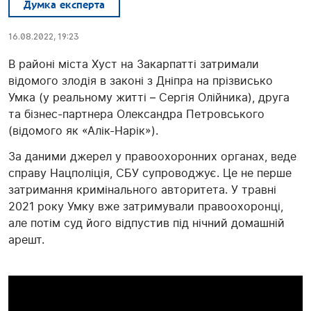
Думка експерта
16.08.2022, 19:23
В районі міста Хуст на Закарпатті затримали
відомого злодія в законі з Дніпра на прізвисько
Умка (у реальному житті – Сергія Олійника), друга
та бізнес-партнера Олександра Петровського
(відомого як «Алік-Нарік»).
За даними джерел у правоохоронних органах, веде
справу Нацполіція, СБУ супроводжує. Це не перше
затримання кримінального авторитета. У травні
2021 року Умку вже затримували правоохоронці,
але потім суд його відпустив під нічний домашній
арешт.