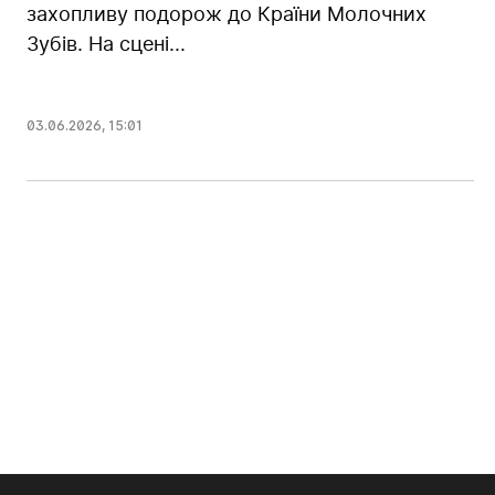
захопливу подорож до Країни Молочних
Зубів. На сцені...
03.06.2026
,
15:01