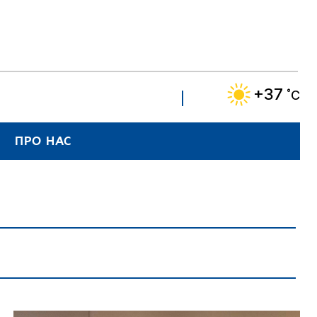
+37
˚C
ПРО НАС