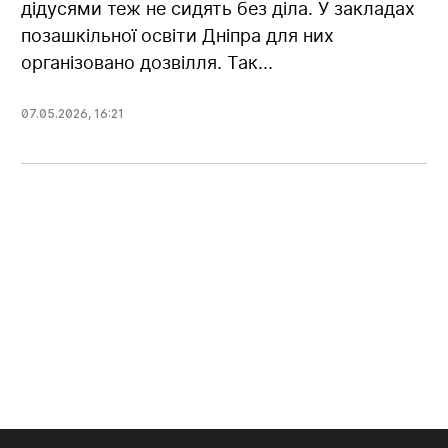
дідусями теж не сидять без діла. У закладах
позашкільної освіти Дніпра для них
організовано дозвілля. Так...
07.05.2026
,
16:21