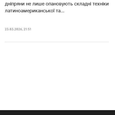
дніпряни не лише опановують складні техніки
латиноамериканської та...
23.03.2026
,
21:51