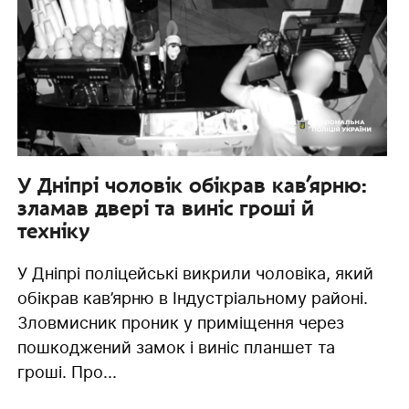
У Дніпрі чоловік обікрав кав’ярню:
зламав двері та виніс гроші й
техніку
У Дніпрі поліцейські викрили чоловіка, який
обікрав кав’ярню в Індустріальному районі.
Зловмисник проник у приміщення через
пошкоджений замок і виніс планшет та
гроші. Про...