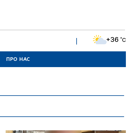
+36
˚C
ПРО НАС