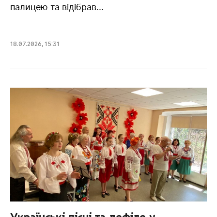
палицею та відібрав...
18.07.2026
,
15:31
Українські пісні та дефіле у