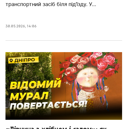
транспортний засіб біля під’їзду. У...
30.05.2026
,
14:06
«Дівчина з хлібцем і салом»: як