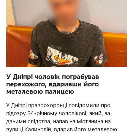
У Дніпрі чоловік пограбував
перехожого, вдаривши його
металевою палицею
У Дніпрі правоохоронці повідомили про
підозру 34-річному чоловікові, який, за
даними слідства, напав на містянина на
вулиці Калиновій, вдарив його металевою