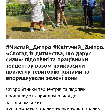
#Чистий_Дніпро #Квітучий_Дніпро:
«Спогад із дитинства, що дарує
сили»: підопічні та працівники
терцентру разом прикрасили
прилеглу територію квітами та
впорядкували зелені зони
Співробітники терцентрів та підопічні
продовжують приєднуватися до
загальноміських
акцій #Чистий_Дніпро та #Квітучий_Дніпро.