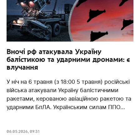
Вночі рф атакувала Україну
балістикою та ударними дронами: є
влучання
У ніч на 6 травня (з 18:00 5 травня) російські
війська атакували Україну балістичними
ракетами, керованою авіаційною ракетою та
ударними БпЛА. Українським силам ППО...
06.05.2026
,
09:31