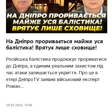
На Дніпро проривається майже уся
балістика! Врятує лише сховище!
Російська балістика продовжує прориватися
до Дніпра, а єдиним реальним захистом під
час атаки залишається укриття. Про це в
етері ДніпроTV заявив військовий експерт
Роман...
20.05.2026
,
19:00