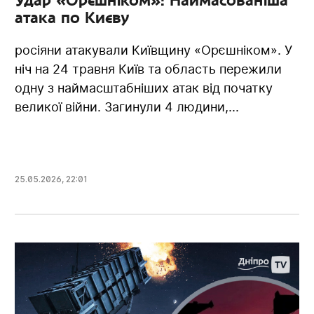
атака по Києву
росіяни атакували Київщину «Орєшніком». У
ніч на 24 травня Київ та область пережили
одну з наймасштабніших атак від початку
великої війни. Загинули 4 людини,...
25.05.2026
,
22:01