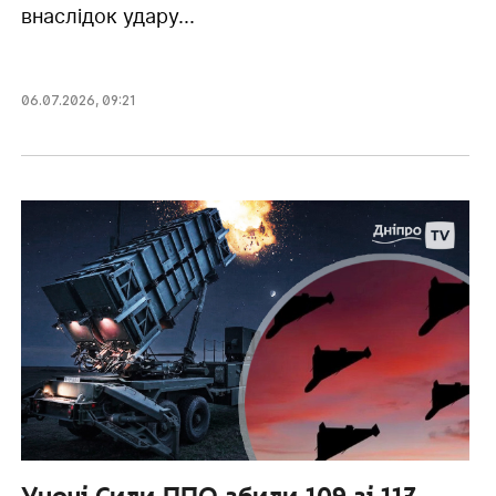
внаслідок удару...
06.07.2026
,
09:21
Уночі Сили ППО збили 109 зі 117