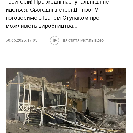
територій! Про жодні наступальні дії не
йдеться. Сьогодні в етері ДніпроTV
поговоримо з Іваном Ступаком про
можливість виробництва...
30.05.2025
,
17:05
ця стаття містить відео