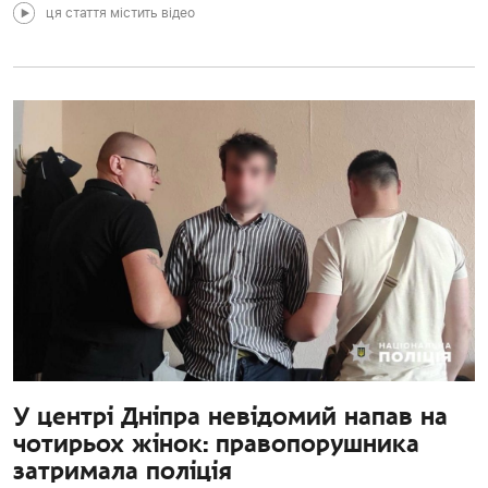
ця стаття містить відео
У центрі Дніпра невідомий напав на
чотирьох жінок: правопорушника
затримала поліція