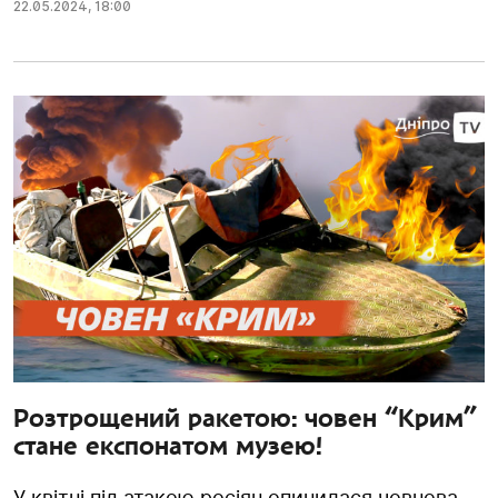
22.05.2024
,
18:00
Розтрощений ракетою: човен “Крим”
стане експонатом музею!
У квітні під атакою росіян опинилася човнова