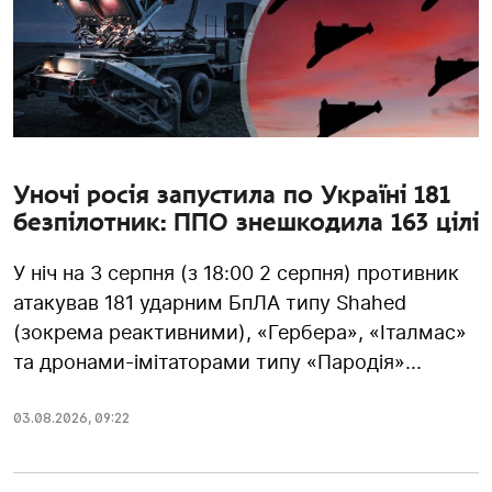
Уночі росія запустила по Україні 181
безпілотник: ППО знешкодила 163 цілі
У ніч на 3 серпня (з 18:00 2 серпня) противник
атакував 181 ударним БпЛА типу Shahed
(зокрема реактивними), «Гербера», «Італмас»
та дронами-імітаторами типу «Пародія»...
03.08.2026
,
09:22