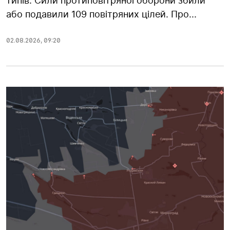
типів. Сили протиповітряної оборони збили
або подавили 109 повітряних цілей. Про...
02.08.2026
,
09:20