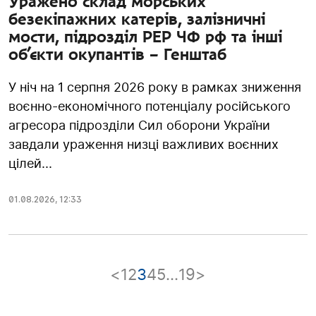
Уражено склад морських
безекіпажних катерів, залізничні
мости, підрозділ РЕР ЧФ рф та інші
об’єкти окупантів – Генштаб
У ніч на 1 серпня 2026 року в рамках зниження
воєнно-економічного потенціалу російського
агресора підрозділи Сил оборони України
завдали ураження низці важливих воєнних
цілей...
01.08.2026
,
12:33
<
1
2
3
4
5
…
19
>