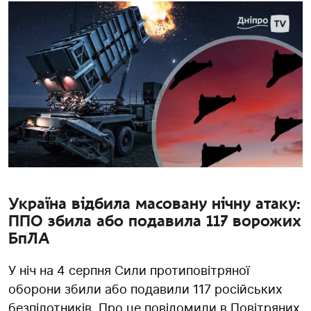
Україна відбила масовану нічну атаку:
ППО збила або подавила 117 ворожих
БпЛА
У ніч на 4 серпня Сили протиповітряної
оборони збили або подавили 117 російських
безпілотників. Про це повідомили в Повітряних