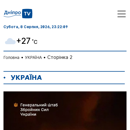
Субота, 8 Серпня, 2026
, 23:22:10
+27
˚C
•
•
Сторінка 2
Головна
УКРАЇНА
УКРАЇНА