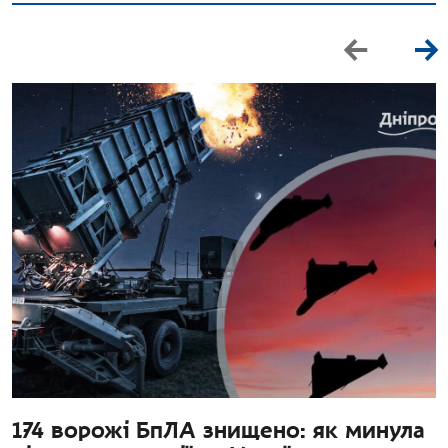
174 ворожі БпЛА знищено: як минула