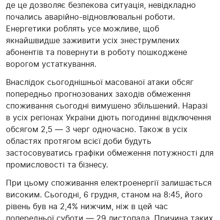
де це дозволяє безпекова ситуація, невідкладно
почались аварійно-відновлювальні роботи.
Енергетики роблять усе можливе, щоб
якнайшвидше заживити усіх знеструмлених
абонентів та повернути в роботу пошкоджене
ворогом устаткування.
Внаслідок сьогоднішньої масованої атаки обсяг
попередньо прогнозованих заходів обмеження
споживання сьогодні вимушено збільшений. Наразі
в усіх регіонах України діють погодинні відключення
обсягом 2,5 — 3 черг одночасно. Також в усіх
областях протягом всієї доби будуть
застосовуватись графіки обмеження потужності для
промисловості та бізнесу.
При цьому споживання електроенергії залишається
високим. Сьогодні, 6 грудня, станом на 8:45, його
рівень був на 2,4% нижчим, ніж в цей час
попередньої суботи — 29 листопада. Причина таких