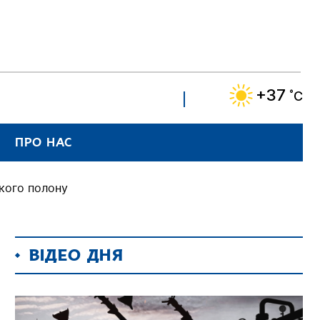
+37
˚C
ПРО НАС
ького полону
ВІДЕО ДНЯ