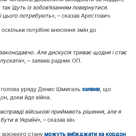
ак їдуть із зобов’язанням повернутися.
які цього потребують»
, – сказав Арестович.
 оскільки потрібне внесення змін до
і законодавчо. Але дискусія триває щодня і стає
апускати»,
– заявив радник ОП.
и, голова уряду Денис Шмигаль
заявив
, що
он, доки йде війна.
насправді військові приймають рішення, але я
бути в Україні»
, – сказав він.
с воєнного стану
можуть виїжджати за кордон