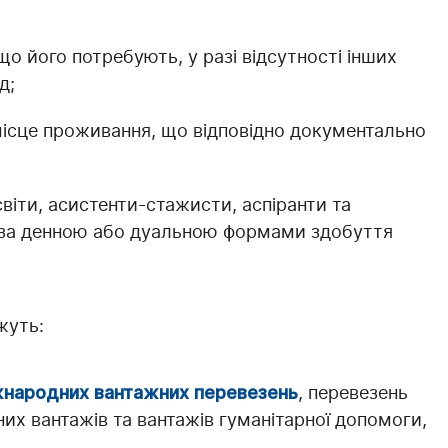
о його потребують, у разі відсутності інших
д;
 місце проживання, що відповідно документально
віти, асистенти-стажисти, аспіранти та
м за денною або дуальною формами здобуття
жуть:
іжнародних вантажних перевезень
, перевезень
их вантажів та вантажів гуманітарної допомоги,