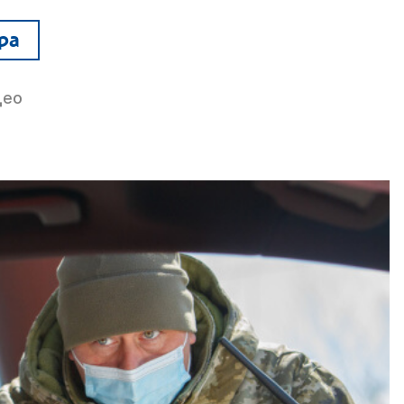
ра
део