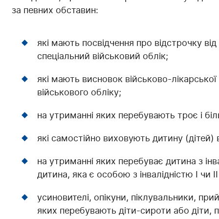
за певних обставин:
які мають посвідчення про відстрочку ві
спеціальний військовий облік;
які мають висновок військово-лікарської 
військового обліку;
на утриманні яких перебувають троє і біль
які самостійно виховують дитину (дітей) в
на утриманні яких перебуває дитина з інв
дитина, яка є особою з інвалідністю І чи І
усиновителі, опікуни, піклувальники, при
яких перебувають діти-сироти або діти, п