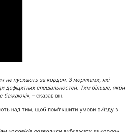
их не пускають за кордон. З моряками, які
ди дефіцитних спеціальностей. Тим більше, якби
 є бажаючі»
, – сказав він.
ають над тим, щоб пом’якшити умови виїзду з
іям чоловіків дозволили виїжджати за кордон,