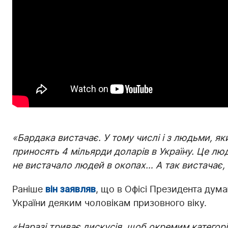
«Бардака вистачає. У тому числі і з людьми, як
приносять 4 мільярди доларів в Україну. Це лю
не вистачало людей в окопах… А так вистачає,
Раніше
він заявляв
, що в Офісі Президента дум
України деяким чоловікам призовного віку.
«Наразі триває дискусія, щоб окремим категор