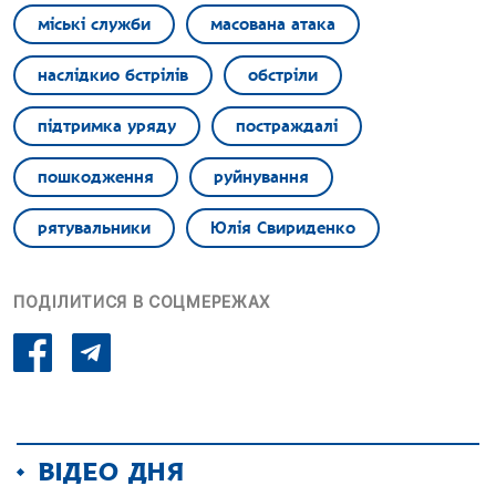
міські служби
масована атака
наслідкио бстрілів
обстріли
підтримка уряду
постраждалі
пошкодження
руйнування
рятувальники
Юлія Свириденко
ПОДІЛИТИСЯ В СОЦМЕРЕЖАХ
ВІДЕО ДНЯ