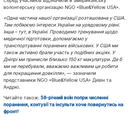
Серед учасників відзначили й американську
волонтерську організацію NGO «Blue&Yellow USA».
«Одна частина нашої організації розташована у США.
Там лобіюємо інтереси України на урядовому рівні.
Інша – тут, в Україні. Проводимо тренування щодо
медичної підготовки, допомагаємо у
транспортуванні поранених військових. У США ми
також активно брали участь у подібних акціях. У
Дніпрі ми принесли близько 150 кг макулатури. Де б
ми не перебували, вважаємо важливим це робити
для покращення довкілля»,
— зазначили
представники NGO «Blue&Yellow USA» Девін та
Андрю.
Читайте також:
58-річний воїн попри численні
поранення, контузії та інсульти хоче повернутись на
фронт!