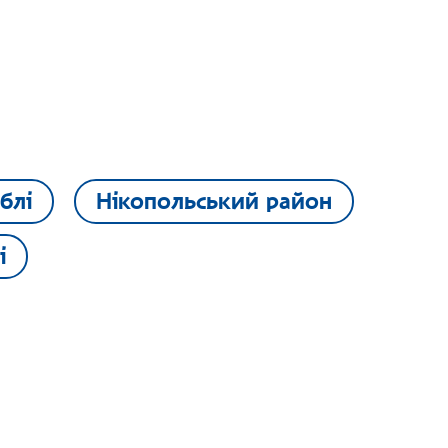
блі
Нікопольський район
і