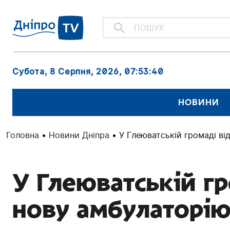
Субота, 8 Серпня, 2026
, 07:53:41
НОВИНИ
Головна
•
Новини Дніпра
•
У Глеюватській громаді ві
У Глеюватській г
нову амбулаторі