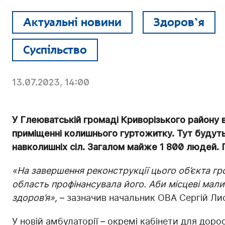
Актуальні новини
Здоров`я
Суспільство
13.07.2023, 14:00
У Глеюватській громаді Криворізького району 
приміщенні колишнього гуртожитку. Тут будут
навколишніх сіл. Загалом майже 1 800 людей.
«На завершення реконструкції цього об’єкта гро
область профінансувала його. Аби місцеві мали
здоров’я»,
– зазначив начальник ОВА Сергій Ли
У новій амбулаторії – окремі кабінети для дор