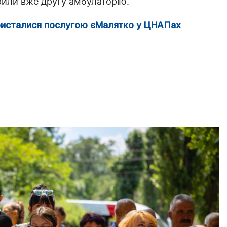
дкрили вже другу амбулаторію.
ристалися послугою єМалятко у ЦНАПах