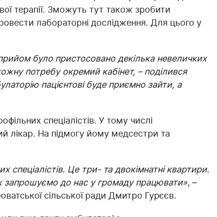
вої терапії. Зможуть тут також зробити
 провести лабораторні дослідження. Для цього у
 прийом було пристосовано декілька невеличких
кожну потребу окремий кабінет, – поділився
булаторію пацієнтові буде приємно зайти, а
офільних спеціалістів. У тому числі
й лікар. На підмогу йому медсестри та
 спеціалістів. Це три- та двокімнатні квартири.
тож запрошуємо до нас у громаду працювати»
, –
юватської сільської ради Дмитро Гурєєв.