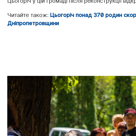
Цьогоріч у цій громаді після реконструкції ві
Читайте також:
Цьогоріч понад 370 родин ско
Дніпропетровщини