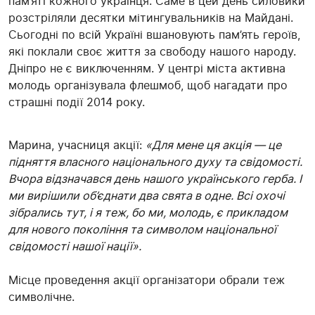
пам’яті кожного українця. Саме в цей день силовики
розстріляли десятки мітингувальників на Майдані.
Сьогодні по всій Україні вшановують пам’ять героїв,
які поклали своє життя за свободу нашого народу.
Дніпро не є виключенням. У центрі міста активна
молодь організувала флешмоб, щоб нагадати про
страшні події 2014 року.
Марина, учасниця акції:
«Для мене ця акція — це
підняття власного національного духу та свідомості.
Вчора відзначався день нашого українського герба. І
ми вирішили об’єднати два свята в одне. Всі охочі
зібрались тут, і я теж, бо ми, молодь, є прикладом
для нового покоління та символом національної
свідомості нашої нації».
Місце проведення акції організатори обрали теж
символічне.