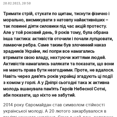
20.02.2023, 20:50
Тримати стрій, стукати по щитам, тиснути фізично і
морально, висмикувати з натовпу найактивніших –
так повинні діяти силовики під час акцій протесту.
Але у той роковий день, 9 років тому, була обрана
інша тактика: активістів оточили і почали лупцювати,
ламаючи ребра. Саме таким був злочинний наказ
зрадників України, які попри все намагались
втримати свою владу, нехтуючи життями людей.
Активістів намагались залякати та показати, що вони
не мають права бути незгодними. Проте, не вдалося.
Навіть через дев’ять років українці згадують ці події
з комом у горлі. А у Дніпрі сьогодні така ж активна
молодь вшанувала пам’ять Героїв Небесної Сотні,
аби показати, що ніхто не забутий.
2014 року Євромайдан став символом стійкості
української молоді. А 20 лютого закарбувалося в