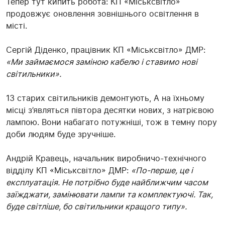
Тепер тут кипить робота: КП «Міськсвітло»
продовжує оновлення зовнішнього освітлення в
місті.
Сергій Діденко, працівник КП «Міськсвітло» ДМР:
«Ми займаємося заміною кабелю і ставимо нові
світильники».
13 старих світильників демонтують, А на їхньому
місці з’являться півтора десятки нових, з натрієвою
лампою. Вони набагато потужніші, тож в темну пору
доби людям буде зручніше.
Андрій Кравець, начальник виробничо-технічного
відділу КП «Міськсвітло» ДМР:
«По-перше, це і
експлуатація. Не потрібно буде найближчим часом
заїжджати, замінювати лампи та комплектуючі. Так,
буде світліше, бо світильники кращого типу».