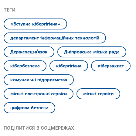
ТЕГИ
«Вступна кібергігієна»
департамент інформаційних технологій
Держспецзв’язок
Дніпровська міська рада
кібербезпека
кібергігієна
кіберзахист
комунальні підприємства
міські електронні сервіси
міські сервіси
цифрова безпека
ПОДІЛИТИСЯ В СОЦМЕРЕЖАХ