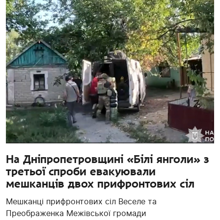
На Дніпропетровщині «Білі янголи» з
третьої спроби евакуювали
мешканців двох прифронтових сіл
Мешканці прифронтових сіл Веселе та
Преображенка Межівської громади