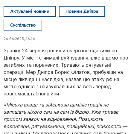
Актуальні новини
Новини Дніпра
Суспільство
24.06.2025, 16:16
Зранку 24 червня росіяни вчергове вдарили по
Дніпру. У місті є чималі руйнування, вже відомо про
загиблих та поранених. Тривають рятувальні
операції. Мер Дніпра Борис Філатов, прибувши на
місце ліквідації наслідків, назвав цю атаку рф на
місто однією з найзухваліших за весь період
повномасштабної війни.
«Міська влада та військова адміністрація не
залишать нікого сам на сам із бідою. Уже триває
прийом заявок на відновлення. Працюють
волонтери, рятувальники, поліцейські, психологи —
усі на місці. Ми впораємося. І будемо далі боронити