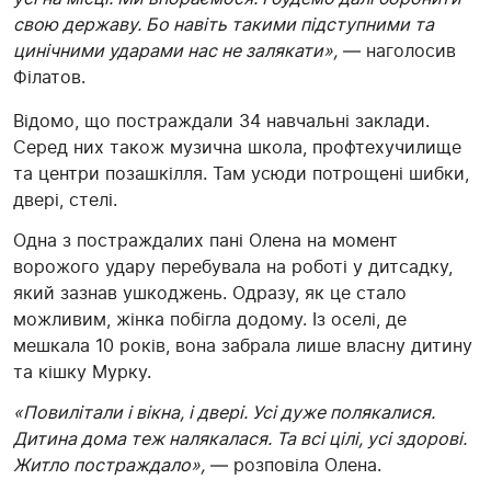
свою державу. Бо навіть такими підступними та
цинічними ударами нас не залякати»,
— наголосив
Філатов.
Відомо, що постраждали 34 навчальні заклади.
Серед них також музична школа, профтехучилище
та центри позашкілля. Там усюди потрощені шибки,
двері, стелі.
Одна з постраждалих пані Олена на момент
ворожого удару перебувала на роботі у дитсадку,
який зазнав ушкоджень. Одразу, як це стало
можливим, жінка побігла додому. Із оселі, де
мешкала 10 років, вона забрала лише власну дитину
та кішку Мурку.
«Повилітали і вікна, і двері. Усі дуже полякалися.
Дитина дома теж налякалася. Та всі цілі, усі здорові.
Житло постраждало»,
— розповіла Олена.