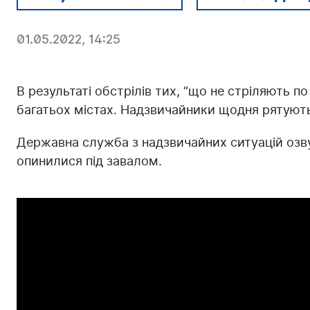
01.05.2022, 14:25
В результаті обстрілів тих, “що не стріляють по
багатьох містах. Надзвичайники щодня рятують
Державна служба з надзвичайних ситуацій озву
опинилися під завалом.