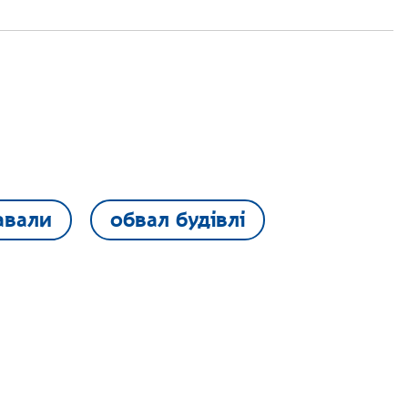
авали
обвал будівлі