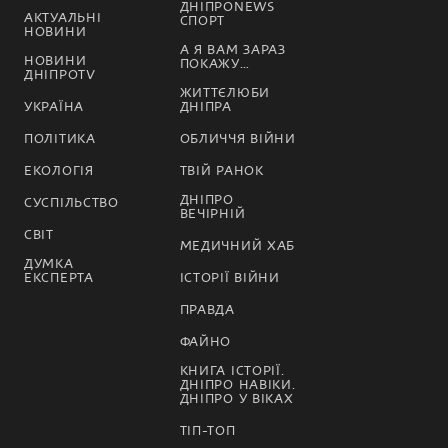
ДНІПРОNEWS
АКТУАЛЬНІ
СПОРТ
НОВИНИ
А Я ВАМ ЗАРАЗ
НОВИНИ
ПОКАЖУ…
ДНІПРОTV
ЖИТТЄЛЮБИ
УКРАЇНА
ДНІПРА
ПОЛІТИКА
ОБЛИЧЧЯ ВІЙНИ
ЕКОЛОГІЯ
ТВІЙ РАНОК
ДНІПРО
СУСПІЛЬСТВО
ВЕЧІРНІЙ
СВІТ
МЕДИЧНИЙ ХАБ
ДУМКА
ЕКСПЕРТА
ІСТОРІЇ ВІЙНИ
ПРАВДА
ФАЙНО
КНИГА ІСТОРІЇ.
ДНІПРО НАВІКИ.
ДНІПРО У ВІКАХ
ТІП-ТОП